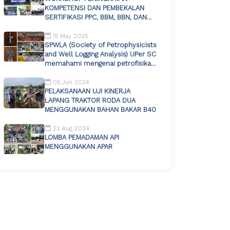
KOMPETENSI DAN PEMBEKALAN
SERTIFIKASI PPC, BBM, BBN, DAN
PELUMAS TAHUN 2025
15 May 2025
SPWLA (Society of Petrophysicists
and Well Logging Analysis) UPer SC
memahami mengenai petrofisika
dan well logging
05 Jun 2024
PELAKSANAAN UJI KINERJA
LAPANG TRAKTOR RODA DUA
MENGGUNAKAN BAHAN BAKAR B40
22 Aug 2024
LOMBA PEMADAMAN API
MENGGUNAKAN APAR