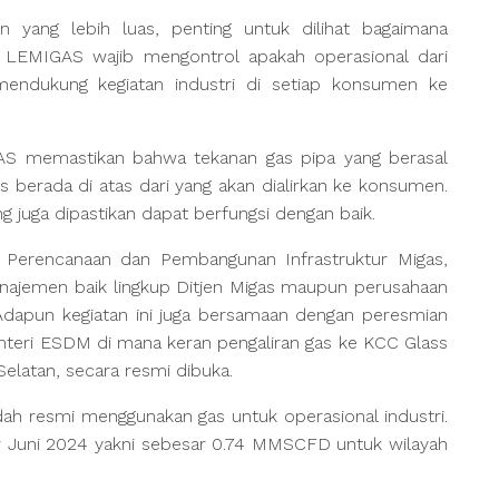
 yang lebih luas, penting untuk dilihat bagaimana
. LEMIGAS wajib mengontrol apakah operasional dari
mendukung kegiatan industri di setiap konsumen ke
S memastikan bahwa tekanan gas pipa yang berasal
s berada di atas dari yang akan dialirkan ke konsumen.
g juga dipastikan dapat berfungsi dengan baik.
 Perencanaan dan Pembangunan Infrastruktur Migas,
anajemen baik lingkup Ditjen Migas maupun perusahaan
. Adapun kegiatan ini juga bersamaan dengan peresmian
enteri ESDM di mana keran pengaliran gas ke KCC Glass
 Selatan, secara resmi dibuka.
dah resmi menggunakan gas untuk operasional industri.
r Juni 2024 yakni sebesar 0.74 MMSCFD untuk wilayah