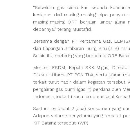
“Sebelum gas disalurkan kepada konsumen
kesiapan dari masing-masing pipa penyalur
masing-masing ORF berjalan lancar guna 
depannya,” terang Mustafid.
Bersama dengan PT Pertamina Gas, LEMIGA
dari Lapangan Jimbaran Tiung Biru (JTB) haru
Selain itu, metering yang berada di ORF Batan
Menteri ESDM, Kepala SKK Migas, Direktur
Direktur Utama PT PGN Tbk, serta jajaran m
terkait turut hadir dalam kegiatan tersebut
pengaliran gas bumi (gas in) perdana oleh M
Indonesia, industri kaca lembaran asal Korea
Saat ini, terdapat 2 (dua) konsumen yang su
Adapun volume penyaluran yang tercatat pe
KIT Batang tersebut. (WP)