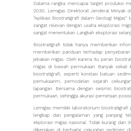
Dalama rangka mencapai target produksi m
2030, Lemigas Direktorat Jenderal Minyak 
“Aplikasi Biostratigrafi dalam Geologi Migas
sangat relevan dengan usaha eksplorasi migas
sangat menentukan Langkah eksplorasi selanj
Biostratigrafi tidak hanya memberikan inf
memberikan panduan terhadap penyebaran 
jebakan migas. Oleh karena itu peran biostra
migas di bawah permukaan. Banyak sekali 
biostratigrafi, seperti korelasi batuan sed
pemukaanm, pemodelan sejarah cekungan 
lapangan. Bersama dengan seismic biostr
permukaan, sehingga akurasi pemetaan posisi 
Lemigas memiliki laboratorium biostratigrafi
lengkap dan pengalaman yang panjang te
ekplorasi migas nasional. Tidak kurang dari
dikerjakan di berbagai cekungan sedimen di 