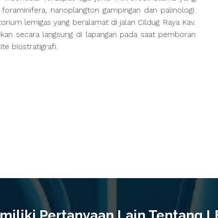
tu: foraminifera, nanoplangton gampingan dan palinologi.
atorium lemigas yang beralamat di jalan Cildug Raya Kav.
kukan secara langsung di lapangan pada saat pemboran
e biostratigrafi.
iliki Pertanyaan Lain Tentang 