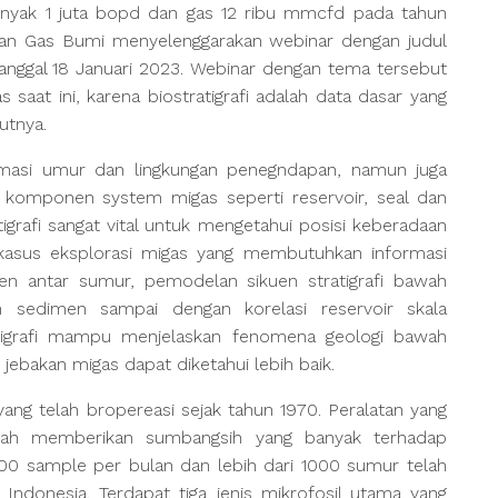
inyak 1 juta bopd dan gas 12 ribu mmcfd pada tahun
dan Gas Bumi menyelenggarakan webinar dengan judul
” tanggal 18 Januari 2023. Webinar dengan tema tersebut
 saat ini, karena biostratigrafi adalah data dasar yang
utnya.
ormasi umur dan lingkungan penegndapan, namun juga
komponen system migas seperti reservoir, seal dan
tigrafi sangat vital untuk mengetahui posisi keberadaan
kasus eksplorasi migas yang membutuhkan informasi
imen antar sumur, pemodelan sikuen stratigrafi bawah
sedimen sampai dengan korelasi reservoir skala
atigrafi mampu menjelaskan fenomena geologi bawah
jebakan migas dapat diketahui lebih baik.
 yang telah bropereasi sejak tahun 1970. Peralatan yang
lah memberikan sumbangsih yang banyak terhadap
 300 sample per bulan dan lebih dari 1000 sumur telah
Indonesia. Terdapat tiga jenis mikrofosil utama yang