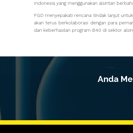
Indonesia yang menggunakan alsintan berbah
FGD menyepakati rencana tindak lanjut untu
akan terus berkolaborasi dengan para peman
dan keberhasilan program B40 di sektor alsint
Anda Mem