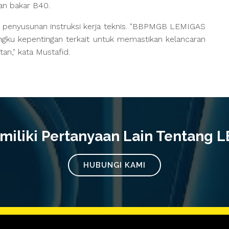
an bakar B40.
k penyusunan instruksi kerja teknis. "BBPMGB LEMIGAS
gku kepentingan terkait untuk memastikan kelancaran
an," kata Mustafid.
iliki Pertanyaan Lain Tentang 
HUBUNGI KAMI