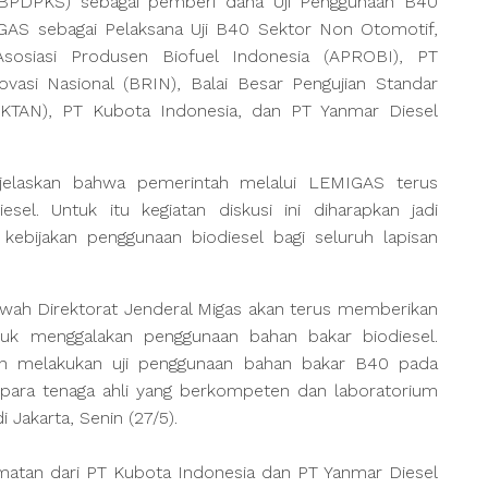
(BPDPKS) sebagai pemberi dana Uji Penggunaan B40
S sebagai Pelaksana Uji B40 Sektor Non Otomotif,
 Asosiasi Produsen Biofuel Indonesia (APROBI), PT
vasi Nasional (BRIN), Balai Besar Pengujian Standar
EKTAN), PT Kubota Indonesia, dan PT Yanmar Diesel
elaskan bahwa pemerintah melalui LEMIGAS terus
el. Untuk itu kegiatan diskusi ini diharapkan jadi
ebijakan penggunaan biodiesel bagi seluruh lapisan
awah Direktorat Jenderal Migas akan terus memberikan
k menggalakan penggunaan bahan bakar biodiesel.
n melakukan uji penggunaan bahan bakar B40 pada
para tenaga ahli yang berkompeten dan laboratorium
 Jakarta, Senin (27/5).
matan dari PT Kubota Indonesia dan PT Yanmar Diesel