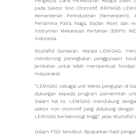
Pengelola Dana Perkebunan Kelapa Sawit 
pada Sektor Non Otomotif, BBPMGB LEMIGA
Kementerian Perindustrian (Kemenperin),
Pertamina Patra Niaga, Badan Riset dan Ino
Instrumen Mekanisasi Pertanian (BBPSI M
Indonesia.
Mustafid Gunawan, Kepala LEMIGAS, menj
mendorong peningkatan penggunaam biodies
jembatan untuk lebih memperkuat fondasi k
masyarakat.
“LEMIGAS sebagai unit teknis pengujian di b
dukungan kepada program pemerintah untu
Dalam hal ini, LEMIGAS mendukung denga
sektor non otomotif yang didukung dengan 
LEMIGAS berteknologi tinggi”, jelas Mustafid di
Dalam FGD tersebut dipaparkan hasil penga